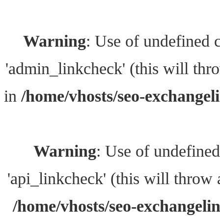
Warning
: Use of undefined 
'admin_linkcheck' (this will thr
in
/home/vhosts/seo-exchangel
Warning
: Use of undefine
'api_linkcheck' (this will throw
/home/vhosts/seo-exchangelin