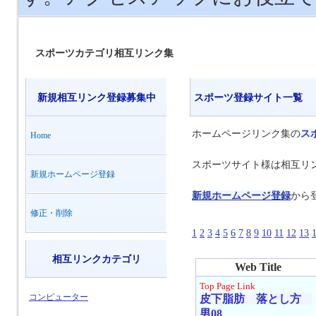
スポーツカテゴリ相互リンク集
新規相互リンク登録募集中
スポーツ登録サイト一覧
ホームページリンク集の
ス
Home
スポーツサイト様は相互リ
新規ホームページ登録
新規ホームページ登録
から
修正・削除
1
2
3
4
5
6
7
8
9
10
11
12
13
相互リンクカテゴリ
Web Title
Top Page Link
コンピューター
皮下脂肪 落とし方
男08