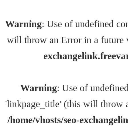
Warning
: Use of undefined cons
will throw an Error in a future
exchangelink.freeva
Warning
: Use of undefined
'linkpage_title' (this will throw
/home/vhosts/seo-exchangelin