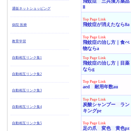
飛蚊症 三共漢方薬品
ll
通販ネットショッピング
Top Page Link
飛蚊症が消えたなら8a
病院 医療
Top Page Link
教育学習
飛蚊症の治し方｜食べ
物ならa
自動相互リンク集1
Top Page Link
飛蚊症の治し方｜目薬
ならg
自動相互リンク集2
Top Page Link
aed 耐用年数au
自動相互リンク集3
Top Page Link
炭酸シャンプー ラン
自動相互リンク集4
キングpe
Top Page Link
自動相互リンク集5
足の爪 変色 黄色pz