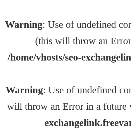
Warning
: Use of undefined co
(this will throw an Erro
/home/vhosts/seo-exchangelin
Warning
: Use of undefined cons
will throw an Error in a future
exchangelink.freeva